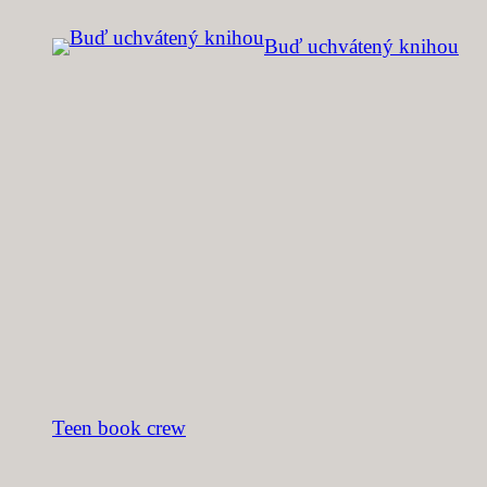
Prejsť
Buď uchvátený knihou
na
obsah
Teen book crew