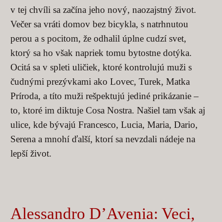
v tej chvíli sa začína jeho nový, naozajstný život.
Večer sa vráti domov bez bicykla, s natrhnutou
perou a s pocitom, že odhalil úplne cudzí svet,
ktorý sa ho však napriek tomu bytostne dotýka.
Ocitá sa v spleti uličiek, ktoré kontrolujú muži s
čudnými prezývkami ako Lovec, Turek, Matka
Príroda, a títo muži rešpektujú jediné prikázanie –
to, ktoré im diktuje Cosa Nostra. Našiel tam však aj
ulice, kde bývajú Francesco, Lucia, Maria, Dario,
Serena a mnohí ďalší, ktorí sa nevzdali nádeje na
lepší život.
Alessandro D’Avenia: Veci,