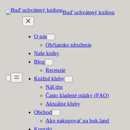
Prejsť
Buď uchvátený knihou
na
obsah
O nás
Občianske združenie
Naše knihy
Blog
Recenzie
Knižné kluby
Náš tím
Často kladené otázky (FAQ)
Aktuálne kluby
Obchod
Ako nakupovať na buk.land
Kontakt