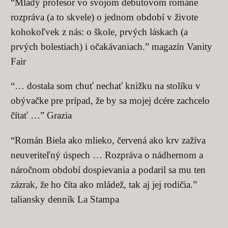
“Mladý profesor vo svojom debutovom románe
rozpráva (a to skvele) o jednom období v živote
kohokoľvek z nás: o škole, prvých láskach (a
prvých bolestiach) i očakávaniach.” magazín Vanity
Fair
“… dostala som chuť nechať knižku na stolíku v
obývačke pre prípad, že by sa mojej dcére zachcelo
čítať …” Grazia
“Román Biela ako mlieko, červená ako krv zažíva
neuveriteľný úspech … Rozpráva o nádhernom a
náročnom období dospievania a podaril sa mu ten
zázrak, že ho číta ako mládež, tak aj jej rodičia.”
taliansky denník La Stampa