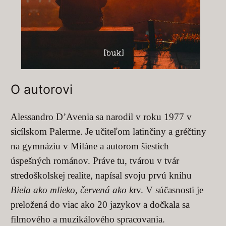
O autorovi
Alessandro D’Avenia sa narodil v roku 1977 v
sicílskom Palerme. Je učiteľom latinčiny a gréčtiny
na gymnáziu v Miláne a autorom šiestich
úspešných románov. Práve tu, tvárou v tvár
stredoškolskej realite, napísal svoju prvú knihu
Biela ako mlieko, červená ako k
rv. V súčasnosti je
preložená do viac ako 20 jazykov a dočkala sa
filmového a muzikálového spracovania.