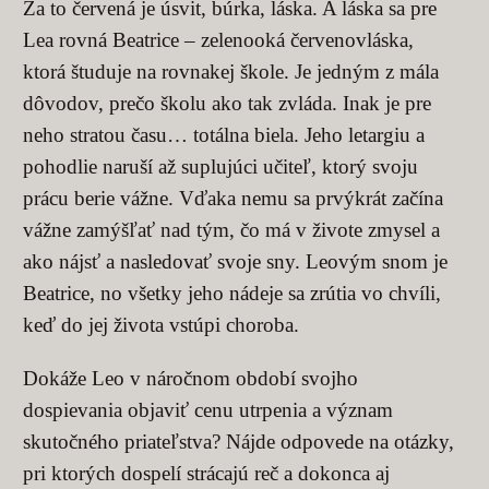
Za to červená je úsvit, búrka, láska. A láska sa pre
Lea rovná Beatrice – zelenooká červenovláska,
ktorá študuje na rovnakej škole. Je jedným z mála
dôvodov, prečo školu ako tak zvláda. Inak je pre
neho stratou času… totálna biela. Jeho letargiu a
pohodlie naruší až suplujúci učiteľ, ktorý svoju
prácu berie vážne. Vďaka nemu sa prvýkrát začína
vážne zamýšľať nad tým, čo má v živote zmysel a
ako nájsť a nasledovať svoje sny. Leovým snom je
Beatrice, no všetky jeho nádeje sa zrútia vo chvíli,
keď do jej života vstúpi choroba.
Dokáže Leo v náročnom období svojho
dospievania objaviť cenu utrpenia a význam
skutočného priateľstva? Nájde odpovede na otázky,
pri ktorých dospelí strácajú reč a dokonca aj