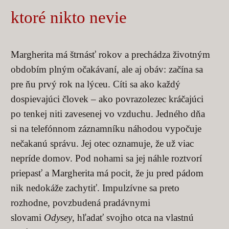
ktoré nikto nevie
Margherita má štrnásť rokov a prechádza životným
obdobím plným očakávaní, ale aj obáv: začína sa
pre ňu prvý rok na lýceu. Cíti sa ako každý
dospievajúci človek – ako povrazolezec kráčajúci
po tenkej niti zavesenej vo vzduchu. Jedného dňa
si na telefónnom záznamníku náhodou vypočuje
nečakanú správu. Jej otec oznamuje, že už viac
nepríde domov. Pod nohami sa jej náhle roztvorí
priepasť a Margherita má pocit, že ju pred pádom
nik nedokáže zachytiť. Impulzívne sa preto
rozhodne, povzbudená pradávnymi
slovami
Odysey
, hľadať svojho otca na vlastnú