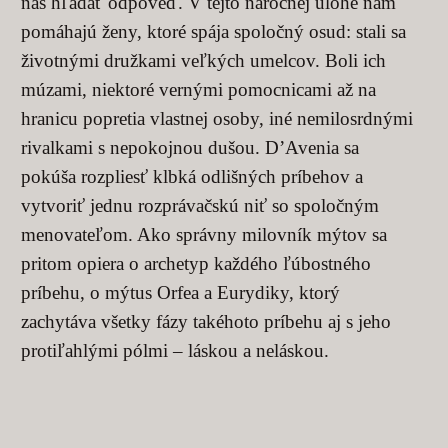
nás hľadať odpoveď. V tejto náročnej úlohe nám
pomáhajú ženy, ktoré spája spoločný osud: stali sa
životnými družkami veľkých umelcov. Boli ich
múzami, niektoré vernými pomocnicami až na
hranicu popretia vlastnej osoby, iné nemilosrdnými
rivalkami s nepokojnou dušou. D’Avenia sa
pokúša rozpliesť klbká odlišných príbehov a
vytvoriť jednu rozprávačskú niť so spoločným
menovateľom. Ako správny milovník mýtov sa
pritom opiera o archetyp každého ľúbostného
príbehu, o mýtus Orfea a Eurydiky, ktorý
zachytáva všetky fázy takéhoto príbehu aj s jeho
protiľahlými pólmi – láskou a neláskou.