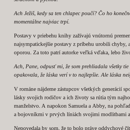
Ach Ježiš, kedy sa ten chlapec poučí? Čo ho konečne 
momentálne najviac trpí.
Postavy v priebehu knihy zažívajú vnútornú premenu,
najsympatickejšie postavy z príbehu urobili chyby, a
oporou. Za toto patrí autorke veľká vďaka, lebo život
Ach, Pane, odpusť mi, že som prehliadala všetky ti
opakovala, že láska verí v to najlepšie. Ale láska n
V románe nájdeme zástupcov všetkých generácií spol
lásky svojich rodičov a ich životy sa rútia tým naj
manželstvo. A napokon Samuela a Abby, na pohľad za
a bojovníkmi v prvých líniách svojimi modlitbami 
Nepovedala by som, že to bolo práve oddychové čít