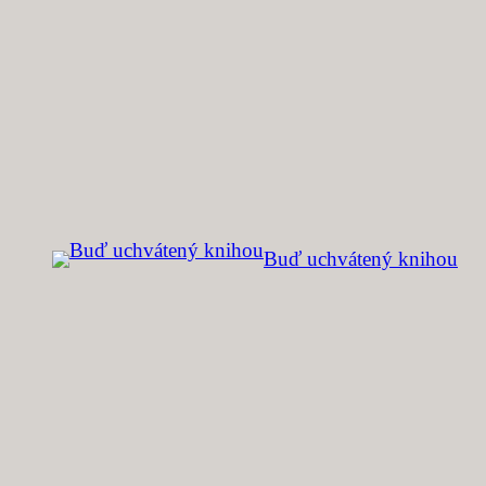
Prejsť
na
obsah
Buď uchvátený knihou