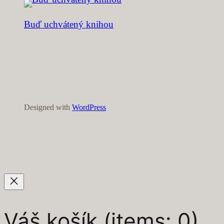
Buď uchvátený knihou
Designed with
WordPress
Váš košík
(items: 0)