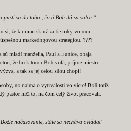
pusti sa do toho , čo ti Boh dá sa srdce.“
 si, že kumran.sk už za tie roky vo mne
 úspešnou marketingovou stratégiou. ????
sú mladí manželia, Paul a Eunice, obaja
totou, že ho k tomu Boh volá, príjme miesto
zva, a tak sa jej celou silou chopí!
oby, no najmä o vytrvalosti vo viere! Boli totiž
 pastor ničí to, na čom celý život pracovali.
a Božie načasovanie, stále sa necháva ovládať