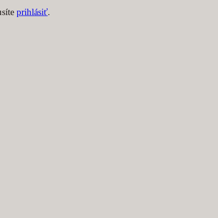
usíte
prihlásiť
.