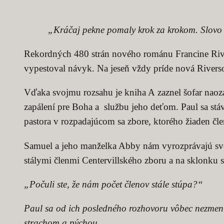
„Kráčaj pekne pomaly krok za krokom. Slovo n
Rekordných 480 strán nového románu Francine Rive
vypestoval návyk. Na jeseň vždy príde nová Rivers
Vďaka svojmu rozsahu je kniha A zaznel šofar naoz
zapálení pre Boha a službu jeho deťom. Paul sa stá
pastora v rozpadajúcom sa zbore, ktorého žiaden čle
Samuel a jeho manželka Abby nám vyrozprávajú svoj v
stálymi členmi Centervillského zboru a na sklonku s
„Počuli ste, že nám počet členov stále stúpa?“
Paul sa od ich posledného rozhovoru vôbec nezmenil.
strachom a pýchou.