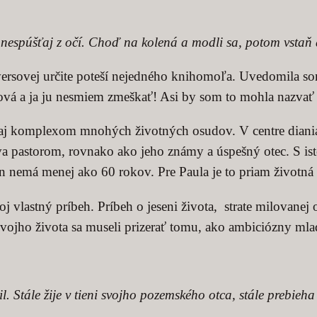
espúšťaj z očí. Choď na kolená a modli sa, potom vstaň a 
rsovej určite poteší nejedného knihomoľa. Uvedomila som
ová a ja ju nesmiem zmeškať! Asi by som to mohla nazvať
aj komplexom mnohých životných osudov. V centre diania 
va pastorom, rovnako ako jeho známy a úspešný otec. S is
n nemá menej ako 60 rokov. Pre Paula je to priam životná vý
lastný príbeh. Príbeh o jeseni života, strate milovanej os
vojho života sa museli prizerať tomu, ako ambiciózny mladý
 Stále žije v tieni svojho pozemského otca, stále prebieh