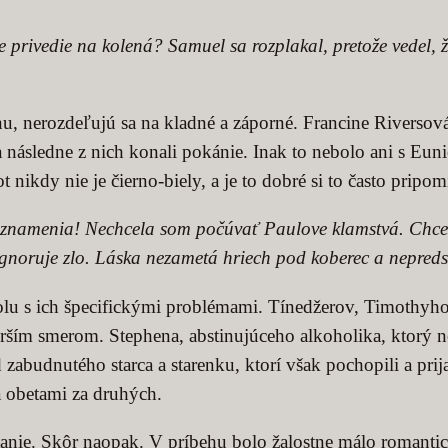
privedie na kolená? Samuel sa rozplakal, pretože vedel, že
 nerozdeľujú sa na kladné a záporné. Francine Riversová s
 následne z nich konali pokánie. Inak to nebolo ani s Euni
 nikdy nie je čierno-biely, a je to dobré si to často pripom
e znamenia! Nechcela som počúvať Paulove klamstvá. Chcel
eignoruje zlo. Láska nezametá hriech pod koberec a nepredst
u s ich špecifickými problémami. Tínedžerov, Timothyho a 
horším smerom. Stephena, abstinujúceho alkoholika, ktorý n
budnutého starca a starenku, ktorí však pochopili a prija
a obetami za druhých.
anie. Skôr naopak. V príbehu bolo žalostne málo romanti