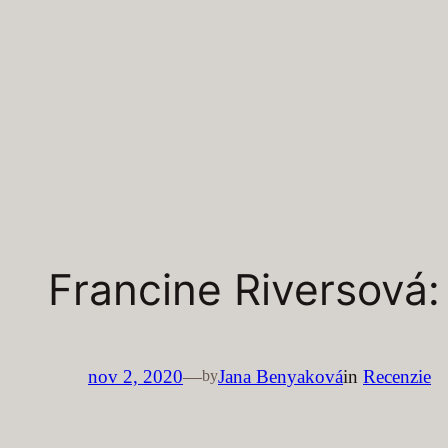
Francine Riversová:
nov 2, 2020
—
Jana Benyaková
in
Recenzie
by