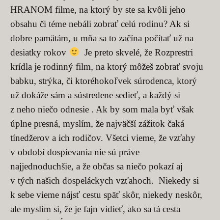
HRANOM filme, na ktorý by ste sa kvôli jeho
obsahu či téme nebáli zobrať celú rodinu? Ak si
dobre pamätám, u mňa sa to začína počítať už na
desiatky rokov
Je preto skvelé, že Rozprestri
krídla je rodinný film, na ktorý môžeš zobrať svoju
babku, strýka, či ktoréhokoľvek súrodenca, ktorý
už dokáže sám a sústredene sedieť, a každý si
z neho niečo odnesie . Ak by som mala byť však
úplne presná, myslím, že najväčší zážitok čaká
tínedžerov a ich rodičov. Všetci vieme, že vzťahy
v období dospievania nie sú práve
najjednoduchšie, a že občas sa niečo pokazí aj
v tých našich dospeláckych vzťahoch. Niekedy si
k sebe vieme nájsť cestu späť skôr, niekedy neskôr,
ale myslím si, že je fajn vidieť, ako sa tá cesta