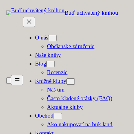
Prejsť
Buď uchvátený knihou
na
obsah
O nás
Občianske združenie
Naše knihy
Blog
Recenzie
Knižné kluby
Náš tím
Často kladené otázky (FAQ)
Aktuálne kluby
Obchod
Ako nakupovať na buk.land
Kontakt