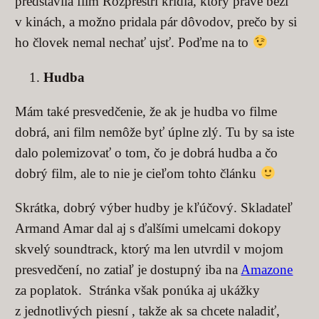
predstavila film Rozprestri krídla, ktorý práve beží
v kinách, a možno pridala pár dôvodov, prečo by si
ho človek nemal nechať ujsť. Poďme na to
Hudba
Mám také presvedčenie, že ak je hudba vo filme
dobrá, ani film nemôže byť úplne zlý. Tu by sa iste
dalo polemizovať o tom, čo je dobrá hudba a čo
dobrý film, ale to nie je cieľom tohto článku
Skrátka, dobrý výber hudby je kľúčový. Skladateľ
Armand Amar dal aj s ďalšími umelcami dokopy
skvelý soundtrack, ktorý ma len utvrdil v mojom
presvedčení, no zatiaľ je dostupný iba na
Amazone
za poplatok. Stránka však ponúka aj ukážky
z jednotlivých piesní , takže ak sa chcete naladiť,