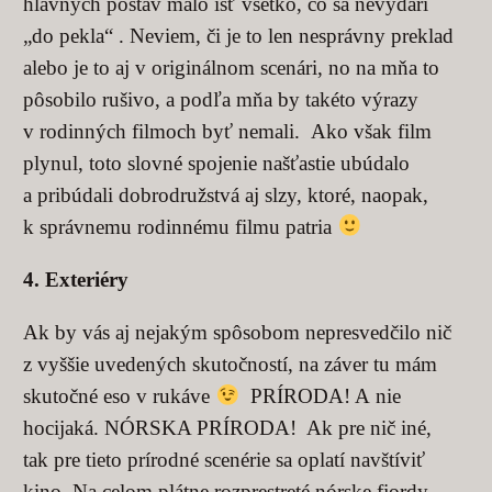
hlavných postáv malo ísť všetko, čo sa nevydarí
„do pekla“ . Neviem, či je to len nesprávny preklad
alebo je to aj v originálnom scenári, no na mňa to
pôsobilo rušivo, a podľa mňa by takéto výrazy
v rodinných filmoch byť nemali. Ako však film
plynul, toto slovné spojenie našťastie ubúdalo
a pribúdali dobrodružstvá aj slzy, ktoré, naopak,
k správnemu rodinnému filmu patria
4. Exteriéry
Ak by vás aj nejakým spôsobom nepresvedčilo nič
z vyššie uvedených skutočností, na záver tu mám
skutočné eso v rukáve
PRÍRODA! A nie
hocijaká. NÓRSKA PRÍRODA! Ak pre nič iné,
tak pre tieto prírodné scenérie sa oplatí navštíviť
kino. Na celom plátne rozprestreté nórske fjordy,