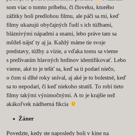
som viac o tomto príbehu, či človeku, ktorého
zážitky boli predlohou filmu, ale páči sa mi, keď
filmy ukazujú obyčajných ľudí s ich túžbami,
bláznivými nápadmi a snami, lebo práve tam sa
môžeš nájsť ty aj ja. Každý máme tie svoje
predstavy, túžby a vízie, a vďaka tomu sa vieme
s prežívaním hlavných hrdinov identifikovať. Lebo
vieme, aké to je tešiť sa, keď sa ti podarí niečo,
o čom si dlhé roky sníval, aj aké je to bolestné, keď
sa to nepodarí, či keď niekoho stratíš. To robí tieto
filmy takými výnimočnými. A to je krajšie než
akákoľvek nádherná fikcia
Žáner
Povedzte, kedy ste naposledy boli v kine na