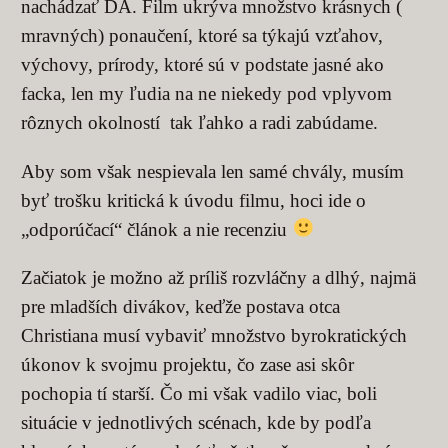
nachádzať DÁ. Film ukrýva množstvo krásnych (
mravných) ponaučení, ktoré sa týkajú vzťahov,
výchovy, prírody, ktoré sú v podstate jasné ako
facka, len my ľudia na ne niekedy pod vplyvom
rôznych okolností tak ľahko a radi zabúdame.
Aby som však nespievala len samé chvály, musím
byť trošku kritická k úvodu filmu, hoci ide o
„odporúčací“ článok a nie recenziu
Začiatok je možno až príliš rozvláčny a dlhý, najmä
pre mladších divákov, keďže postava otca
Christiana musí vybaviť množstvo byrokratických
úkonov k svojmu projektu, čo zase asi skôr
pochopia tí starší. Čo mi však vadilo viac, boli
situácie v jednotlivých scénach, kde by podľa